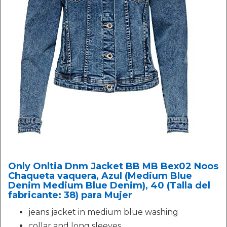
Only Onltia Dnm Jacket BB MB Bex02 Noos
Chaqueta vaquera, Azul (Medium Blue
Denim Medium Blue Denim), 40 (Talla del
fabricante: 38) para Mujer
jeans jacket in medium blue washing
collar and long sleeves