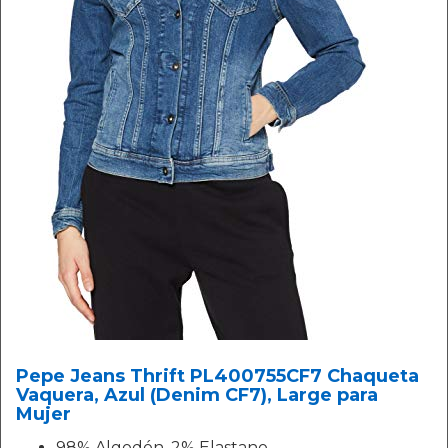
Pepe Jeans Thrift PL400755CF7 Chaqueta
Vaquera, Azul (Denim CF7), Large para
Mujer
98% Algodón, 2% Elastano