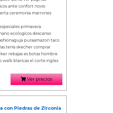
icos ante confort novio
ferta ceremonia marrones
especiales primavera
mano ecologicos descanso
ashionaguja puraamazon taco
las tenis skecher comprar
eker rebajas es botas hombre
 walk blancas el corte ingles
Ver precios
da con Piedras de Zirconia