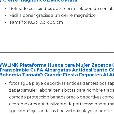
y Cierre magnético Blanco Plata
Refinado con piedras de zirconia - elaborado con alt
Fácil a poner gracias a un cierre magnético
Tamaño: 18,5 x 0,3 x 3,5 cm
YWLINK Plataforma Hueca para Mujer Zapatos C
Transpirable CuñA Alpargatas Antideslizante
Bohemia TamañO Grande Fiesta Deportes Al Air
fotos agua playe deportivas antideslizantestipos zap
zapatosmujer laboral tenis botas para hombre trab
comodo proteccion baratos precio deportivas com
aceromejores antideslizante deportivossoldador me
ligecamuflaje sandalias tipo victoria playe antide