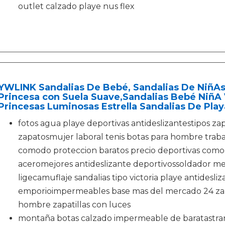
outlet calzado playe nus flex
YWLINK Sandalias De Bebé, Sandalias De NiñA
Princesa con Suela Suave,Sandalias Bebé NiñA 
Princesas Luminosas Estrella Sandalias De Playa
fotos agua playe deportivas antideslizantestipos zap
zapatosmujer laboral tenis botas para hombre trab
comodo proteccion baratos precio deportivas com
aceromejores antideslizante deportivossoldador me
ligecamuflaje sandalias tipo victoria playe antide
emporioimpermeables base mas del mercado 24 zap
hombre zapatillas con luces
montaña botas calzado impermeable de baratastra