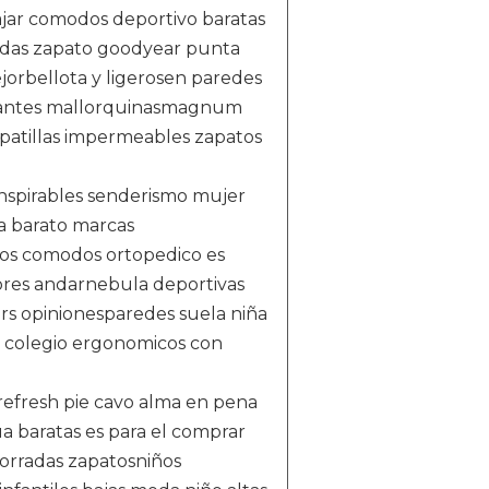
ajar comodos deportivo baratas
odas zapato goodyear punta
jorbellota y ligerosen paredes
slizantes mallorquinasmagnum
atillas impermeables zapatos
nspirables senderismo mujer
ta barato marcas
dos comodos ortopedico es
res andarnebula deportivas
s opinionesparedes suela niña
s colegio ergonomicos con
 refresh pie cavo alma en pena
a baratas es para el comprar
orradas zapatosniños