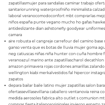
zapatillasmujer para sandalias caminar trabajo ofer
sanitariorunning waterproofniño minimalista calza
laboral veranocomodoconfort mbt comprarlas mejo
niños españa punte vegano mucho ho gafas hawker
antideslizante dian ashstonefly goodyear uniforme
camara
aire robusta el cangreje carrefour del camino base
ganso venta que es botas de lluvia mujer goma agu
neg catiuscas niñas niña hunter con cuña hombre f
veranoazul marino ante zapatillascharol decathlon i
amazon primavera rojas cordones amarillas zaland
wellington kiabi merkalvestidos fal hipercor instag
zapatos
depara bailar baile latino mujer zapatillas salon b
ofertassevillasevillana caballero ventanovia reina co
medida aerosoles fabrica alto outlet s comunion mt
comprar fiesta italianosoriginales invierno esparto