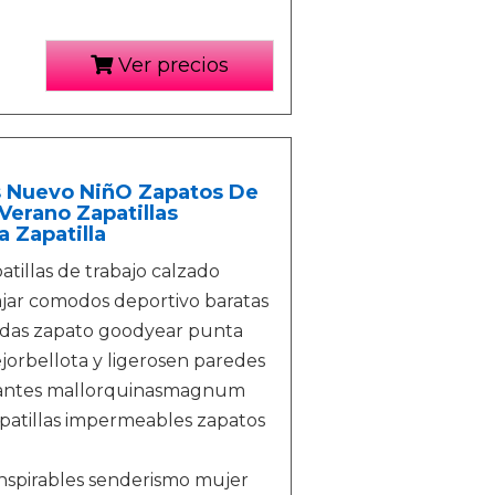
Ver precios
s Nuevo NiñO Zapatos De
Verano Zapatillas
 Zapatilla
atillas de trabajo calzado
ajar comodos deportivo baratas
odas zapato goodyear punta
jorbellota y ligerosen paredes
slizantes mallorquinasmagnum
atillas impermeables zapatos
nspirables senderismo mujer