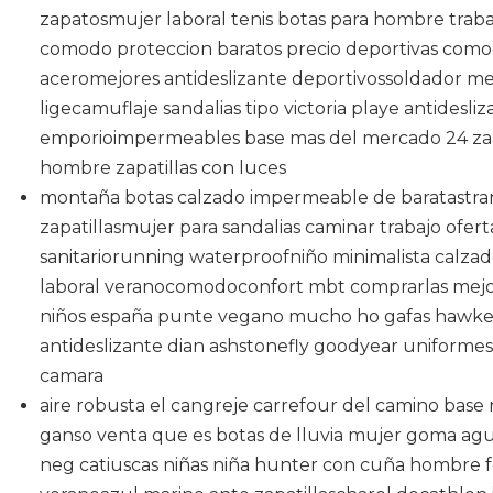
zapatosmujer laboral tenis botas para hombre trab
comodo proteccion baratos precio deportivas com
aceromejores antideslizante deportivossoldador me
ligecamuflaje sandalias tipo victoria playe antide
emporioimpermeables base mas del mercado 24 zap
hombre zapatillas con luces
montaña botas calzado impermeable de baratastra
zapatillasmujer para sandalias caminar trabajo ofer
sanitariorunning waterproofniño minimalista calza
laboral veranocomodoconfort mbt comprarlas mejo
niños españa punte vegano mucho ho gafas hawker
antideslizante dian ashstonefly goodyear uniforme
camara
aire robusta el cangreje carrefour del camino base
ganso venta que es botas de lluvia mujer goma agu
neg catiuscas niñas niña hunter con cuña hombre f