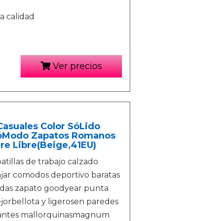
a calidad
Ver precios
asuales Color SóLido
 CóModo Zapatos Romanos
e Libre(Beige,41EU)
atillas de trabajo calzado
ajar comodos deportivo baratas
odas zapato goodyear punta
jorbellota y ligerosen paredes
slizantes mallorquinasmagnum