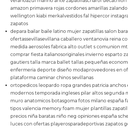
veranoazul marino ante zapatillascharol decathlon i
amazon primavera rojas cordones amarillas zaland
wellington kiabi merkalvestidos fal hipercor instag
zapatos
depara bailar baile latino mujer zapatillas salon b
ofertassevillasevillana caballero ventanovia reina co
medida aerosoles fabrica alto outlet s comunion mt
comprar fiesta italianosoriginales invierno esparto
gautiers talla marca ballet tallas pequeñas econom
enfermeria deporte diseño modaproveedores en o
plataforma caminar chinos sevillanas
ortopedicos leopardo ropa grandes patricia anchos 
modernos temporada ingleses pilar altos segunda 
muro anatomicos botasgoma fotos milano españa f
tipos valencia memory foam mujer plantillas zapatil
precios niña baratas niño neg opiniones españa sch
luces con ofertas playerosparadeportivas zapatos go