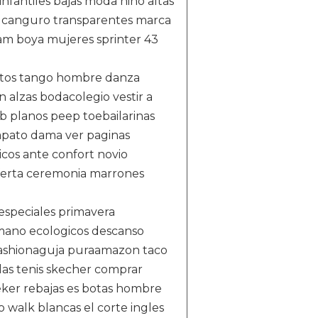
nfantiles bajas moda niño altas
o canguro transparentes marca
ram boya mujeres sprinter 43
aratos tango hombre danza
n alzas bodacolegio vestir a
b planos peep toebailarinas
 zapato dama ver paginas
icos ante confort novio
ferta ceremonia marrones
especiales primavera
mano ecologicos descanso
ashionaguja puraamazon taco
las tenis skecher comprar
eker rebajas es botas hombre
 walk blancas el corte ingles