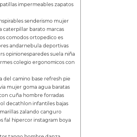
atillas impermeables zapatos
nspirables senderismo mujer
a caterpillar barato marcas
dos comodos ortopedico es
res andarnebula deportivas
s opinionesparedes suela niña
formes colegio ergonomicos con
a del camino base refresh pie
uvia mujer goma agua baratas
r con cuña hombre forradas
l decathlon infantiles bajas
marillas zalando canguro
s fal hipercor instagram boya
aratos tango hombre danza