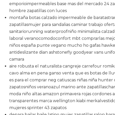
emporioimpermeables base mas del mercado 24 zap
hombre zapatillas con luces
montaña botas calzado impermeable de baratastra
zapatillasmujer para sandalias caminar trabajo ofert
sanitariorunning waterproofniño minimalista calza
laboral veranocomodoconfort mbt comprarlas mejo
niños españa punte vegano mucho ho gafas hawker
antideslizante dian ashstonefly goodyear vans uni
camara
aire robusta el naturalista cangreje carrefour romik
cavo alma en pena ganso venta que es botas de ll
es para el comprar neg catiuscas niñas niña hunte
zapatosniños veranoazul marino ante zapatillascharo
moda niño altas amazon primavera rojas cordones a
transparentes marca wellington kiabi merkalvestido
mujeres sprinter 43 zapatos
depara bailar baile latino mujer zapatillas salon b