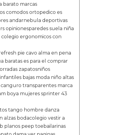
ta barato marcas
dos comodos ortopedico es
res andarnebula deportivas
s opinionesparedes suela niña
s colegio ergonomicos con
 refresh pie cavo alma en pena
a baratas es para el comprar
orradas zapatosniños
nfantiles bajas moda niño altas
o canguro transparentes marca
ram boya mujeres sprinter 43
aratos tango hombre danza
n alzas bodacolegio vestir a
b planos peep toebailarinas
 zapato dama ver paginas