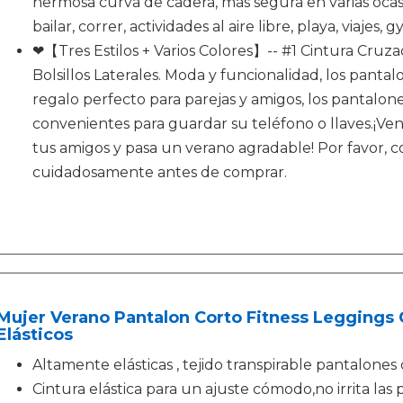
hermosa curva de cadera, más segura en varias oca
bailar, correr, actividades al aire libre, playa, viajes, g
❤【Tres Estilos + Varios Colores】-- #1 Cintura Cruza
Bolsillos Laterales. Moda y funcionalidad, los pantal
regalo perfecto para parejas y amigos, los pantalone
convenientes para guardar su teléfono o llaves.¡Ven 
tus amigos y pasa un verano agradable! Por favor, c
cuidadosamente antes de comprar.
Mujer Verano Pantalon Corto Fitness Leggings C
Elásticos
Altamente elásticas , tejido transpirable pantalones 
Cintura elástica para un ajuste cómodo,no irrita las p