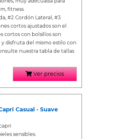
siones, muy adecuada para
ym, fitness.
da, #2 Cordón Lateral, #3
ones cortos ajustados son el
s cortos con bolsillos son
y disfruta del mismo estilo con
onsulte nuestra tabla de tallas
Ver precios
apri Casual - Suave
capri
ieles sensibles.