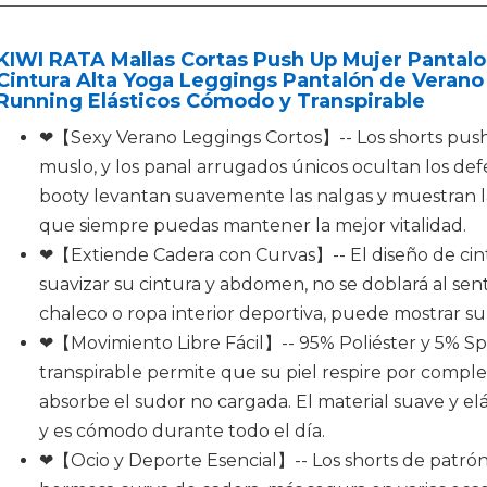
KIWI RATA Mallas Cortas Push Up Mujer Pantal
Cintura Alta Yoga Leggings Pantalón de Verano
Running Elásticos Cómodo y Transpirable
❤【Sexy Verano Leggings Cortos】-- Los shorts push 
muslo, y los panal arrugados únicos ocultan los def
booty levantan suavemente las nalgas y muestran la
que siempre puedas mantener la mejor vitalidad.
❤【Extiende Cadera con Curvas】-- El diseño de cint
suavizar su cintura y abdomen, no se doblará al sent
chaleco o ropa interior deportiva, puede mostrar su
❤【Movimiento Libre Fácil】-- 95% Poliéster y 5% Spa
transpirable permite que su piel respire por compl
absorbe el sudor no cargada. El material suave y elás
y es cómodo durante todo el día.
❤【Ocio y Deporte Esencial】-- Los shorts de patrón