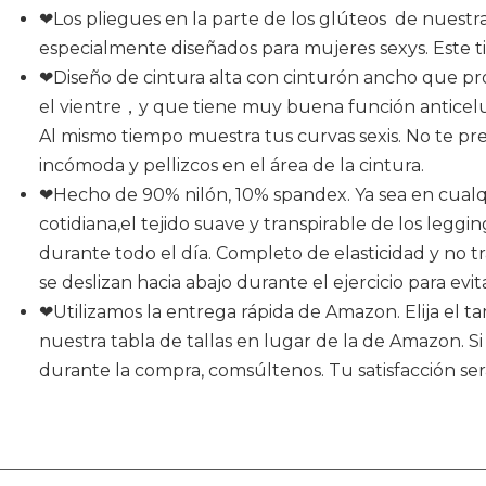
❤Los pliegues en la parte de los glúteos de nuestr
especialmente diseñados para mujeres sexys. Este t
❤Diseño de cintura alta con cinturón ancho que pr
el vientre，y que tiene muy buena función anticelu
Al mismo tiempo muestra tus curvas sexis. No te pr
incómoda y pellizcos en el área de la cintura.
❤Hecho de 90% nilón, 10% spandex. Ya sea en cualqu
cotidiana,el tejido suave y transpirable de los legg
durante todo el día. Completo de elasticidad y no 
se deslizan hacia abajo durante el ejercicio para evit
❤Utilizamos la entrega rápida de Amazon. Elija el 
nuestra tabla de tallas en lugar de la de Amazon. S
durante la compra, comsúltenos. Tu satisfacción ser