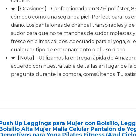
celulitis.
★【Ocasiones】-Confeccionado en 92% poliéster, 8
cómodo como una segunda piel. Perfect para los entu
diario. Los pantalones de chándal transpirables y d
sudor para que no te manches de sudor molestas
fresco en climas cálidos. Adecuado para el yoga, el ejer
cualquier tipo de entrenamiento o el uso diario.
★【Nota】-Utilizamos la entrega rápida de Amazon. E
acuerdo con nuestra tabla de tallas en lugar de la 
pregunta durante la compra, comsúltenos. Tu satisf
Push Up Leggings para Mujer con Bolsillo, Leg
Bolsillo Alta Mujer Malla Celular Pantalón de Yo
Deportivos para Yoga Pilates Fitness (Azul Cielo