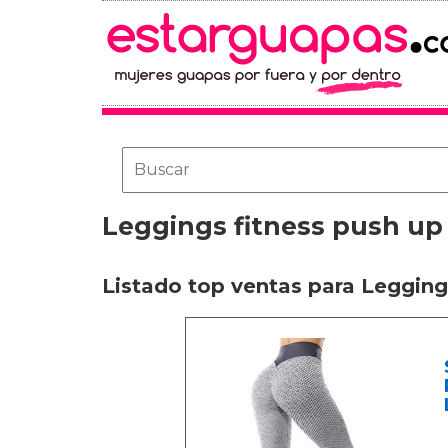
Leggings fitness push up
Listado top ventas para Legging