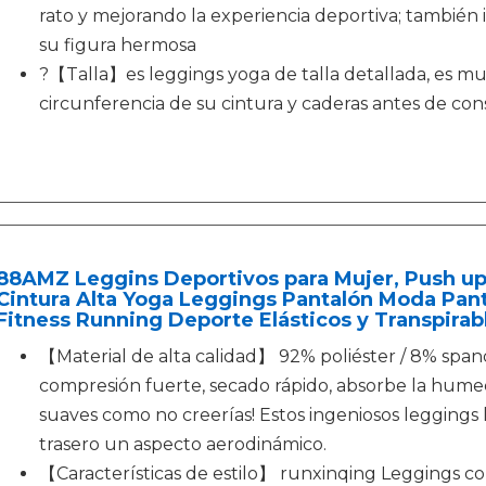
rato y mejorando la experiencia deportiva; también 
su figura hermosa
?【Talla】es leggings yoga de talla detallada, es muc
circunferencia de su cintura y caderas antes de consu
88AMZ Leggins Deportivos para Mujer, Push up
Cintura Alta Yoga Leggings Pantalón Moda Pant
Fitness Running Deporte Elásticos y Transpirabl
【Material de alta calidad】 92% poliéster / 8% spand
compresión fuerte, secado rápido, absorbe la hume
suaves como no creerías! Estos ingeniosos leggings l
trasero un aspecto aerodinámico.
【Características de estilo】 runxinqing Leggings co