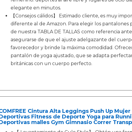
elegante en minutos.
【Consejos cálidos】 Estimado cliente, es muy impo
diferente al de Amazon. Para elegir los pantalones 
de nuestra TABLA DE TALLAS como referencia antes 
asegurarse de que el ajuste adelgazante del cuerp
favorecedor y brinde la máxima comodidad. Ofrecem
pantalón de yoga ajustado, que se adapta perfecta
británicas con un cuerpo perfecto.
COMFREE Cintura Alta Leggings Push Up Mujer 
Deportivas Fitness de Deporte Yoga para Runn
Deportivas malles Gym Gimnasio Correr Transpi