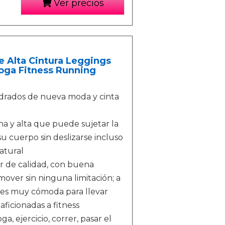
Ver precios
 Alta Cintura Leggings
Yoga Fitness Running
adrados de nueva moda y cinta
a y alta que puede sujetar la
u cuerpo sin deslizarse incluso
atural
er de calidad, con buena
 mover sin ninguna limitación; a
e es muy cómoda para llevar
ficionadas a fitness
 ejercicio, correr, pasar el