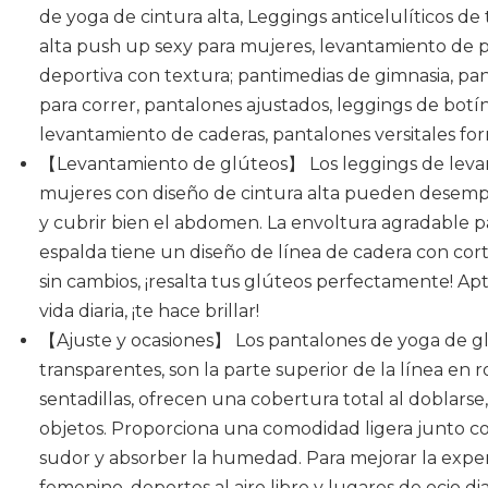
de yoga de cintura alta, Leggings anticelulíticos de
alta push up sexy para mujeres, levantamiento de 
deportiva con textura; pantimedias de gimnasia, p
para correr, pantalones ajustados, leggings de botín
levantamiento de caderas, pantalones versitales for
【Levantamiento de glúteos】 Los leggings de leva
mujeres con diseño de cintura alta pueden desempe
y cubrir bien el abdomen. La envoltura agradable pa
espalda tiene un diseño de línea de cadera con cort
sin cambios, ¡resalta tus glúteos perfectamente! Ap
vida diaria, ¡te hace brillar!
【Ajuste y ocasiones】 Los pantalones de yoga de gl
transparentes, son la parte superior de la línea en
sentadillas, ofrecen una cobertura total al doblarse,
objetos. Proporciona una comodidad ligera junto co
sudor y absorber la humedad. Para mejorar la exper
femenino. deportes al aire libre y lugares de ocio di