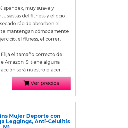
% spandex, muy suave y
siastas del fitness y el ocio
e secado rápido absorben el
 y te mantengan cómodamente
cicio, el fitness, el correr,
lija el tamaño correcto de
de Amazon. Si tiene alguna
acción será nuestro placer.
Ver precios
gins Mujer Deporte con
ga Leggings, Anti-Celulitis
, M)