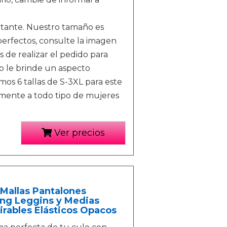
rtante. Nuestro tamaño es
perfectos, consulte la imagen
de realizar el pedido para
o le brinde un aspecto
os 6 tallas de S-3XL para este
mente a todo tipo de mujeres
Ver precios
Mallas Pantalones
ing Leggins y Medias
rables Elásticos Opacos