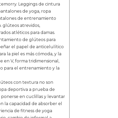
 temorry. Leggings de cintura
pantalones de yoga, ropa
antalones de entrenamiento
. glúteos atrevidos,
rados atléticos para damas.
ntamiento de glúteos para
ñar el papel de anticelulítico
ra la piel es más cómoda, y la
e en V, forma tridimensional,
to para el entrenamiento y la
úteos con textura no son
 ropa deportiva a prueba de
 ponerse en cuclillas y levantar
n la capacidad de absorber el
iencia de fitness de yoga
ario, cambie de informal a