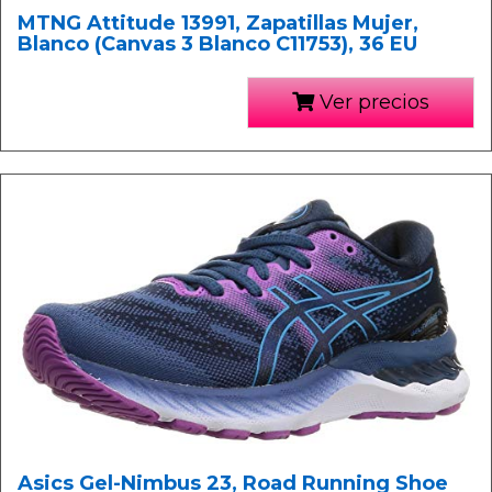
MTNG Attitude 13991, Zapatillas Mujer,
Blanco (Canvas 3 Blanco C11753), 36 EU
Ver precios
Asics Gel-Nimbus 23, Road Running Shoe