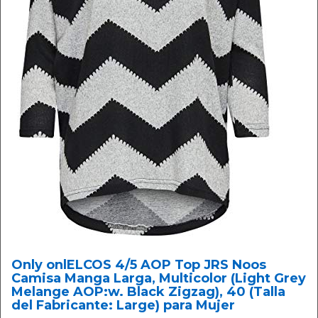
Only onlELCOS 4/5 AOP Top JRS Noos
Camisa Manga Larga, Multicolor (Light Grey
Melange AOP:w. Black Zigzag), 40 (Talla
del Fabricante: Large) para Mujer