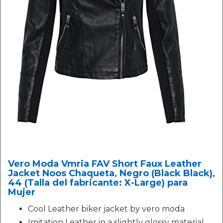
Vero Moda Vmria FAV Short Faux Leather
Jacket Noos Chaqueta, Negro (Black Black),
44 (Talla del fabricante: X-Large) para
Mujer
Cool Leather biker jacket by vero moda
Imitation Leather in a slightly glossy material