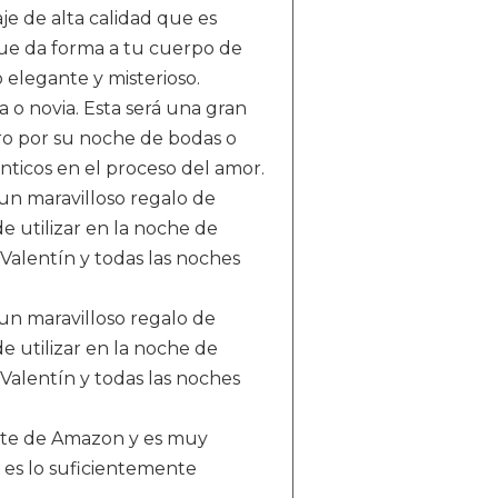
je de alta calidad que es
, que da forma a tu cuerpo de
elegante y misterioso.
a o novia. Esta será una gran
tro por su noche de bodas o
nticos en el proceso del amor.
un maravilloso regalo de
e utilizar en la noche de
 Valentín y todas las noches
un maravilloso regalo de
e utilizar en la noche de
 Valentín y todas las noches
ete de Amazon y es muy
l es lo suficientemente