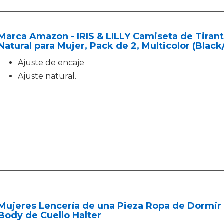
Marca Amazon - IRIS & LILLY Camiseta de Tiran
Natural para Mujer, Pack de 2, Multicolor (Black
Ajuste de encaje
Ajuste natural.
Mujeres Lencería de una Pieza Ropa de Dormir 
Body de Cuello Halter