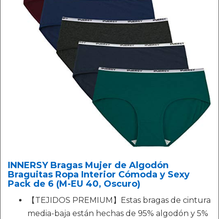
INNERSY Bragas Mujer de Algodón
Braguitas Ropa Interior Cómoda y Sexy
Pack de 6 (M-EU 40, Oscuro)
【TEJIDOS PREMIUM】Estas bragas de cintura
media-baja están hechas de 95% algodón y 5%