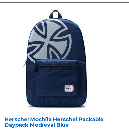
Herschel Mochila Herschel Packable
Daypack Medieval Blue