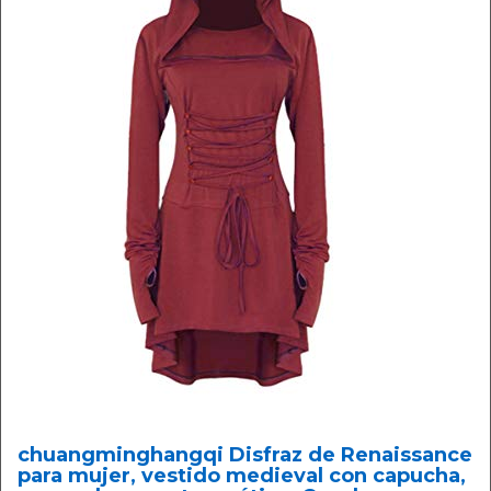
chuangminghangqi Disfraz de Renaissance
para mujer, vestido medieval con capucha,