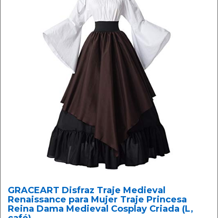
GRACEART Disfraz Traje Medieval
Renaissance para Mujer Traje Princesa
Reina Dama Medieval Cosplay Criada (L,