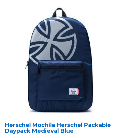
Herschel Mochila Herschel Packable
Daypack Medieval Blue