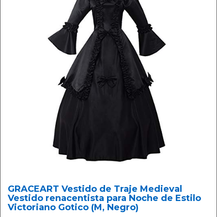
GRACEART Vestido de Traje Medieval
Vestido renacentista para Noche de Estilo
Victoriano Gotico (M, Negro)