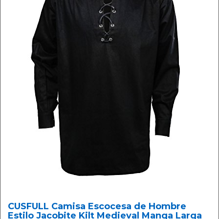
CUSFULL Camisa Escocesa de Hombre
Estilo Jacobite Kilt Medieval Manga Larga