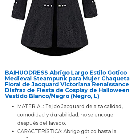
BAIHUODRESS Abrigo Largo Estilo Gotico
Medieval Steampunk para Mujer Chaqueta
Floral de Jacquard Victoriana Renaissance
Disfraz de Fiesta de Cosplay de Halloween
Vestido Blanco/Negro (Negro, L)
MATERIAL: Tejido Jacquard de alta calidad,
comodidad y durabilidad, no se encoge
después del lavado.
CARACTERÍSTICA: Abrigo gótico hasta la