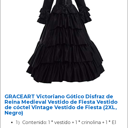
GRACEART Victoriano Gótico Disfraz de
Reina Medieval Vestido de Fiesta Vestido
de cóctel Vintage Vestido de Fiesta (2XL,
Negro)
1）Contenido: 1 * vestido + 1 * crinolina + 1 * El