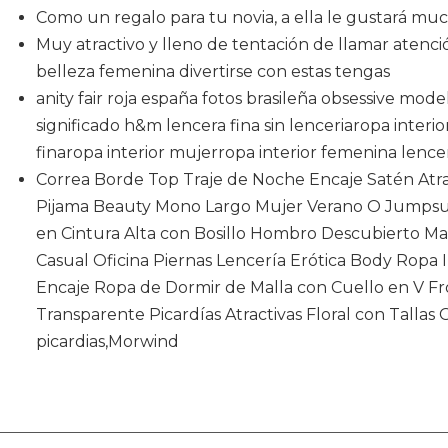
Como un regalo para tu novia, a ella le gustará muc
Muy atractivo y lleno de tentación de llamar atenc
belleza femenina divertirse con estas tengas
anity fair roja españa fotos brasileña obsessive mo
significado h&m lencera fina sin lenceriaropa interio
finaropa interior mujerropa interior femenina lence
Correa Borde Top Traje de Noche Encaje Satén Atr
Pijama Beauty Mono Largo Mujer Verano O Jumpsu
en Cintura Alta con Bosillo Hombro Descubierto 
Casual Oficina Piernas Lencería Erótica Body Ropa I
Encaje Ropa de Dormir de Malla con Cuello en V Fr
Transparente Picardías Atractivas Floral con Tallas 
picardias,Morwind