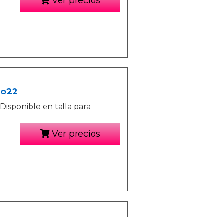
Ver precios
go22
isponible en talla para
Ver precios