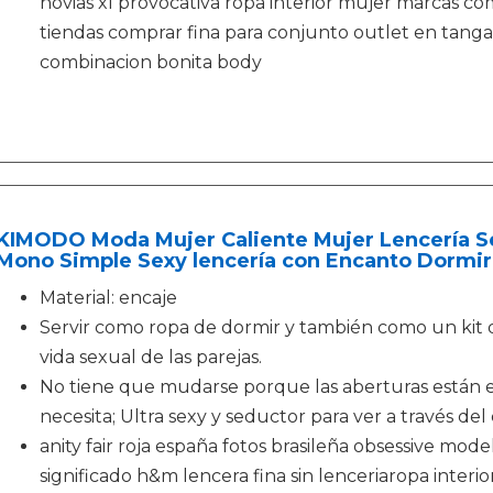
novias xl provocativa ropa interior mujer marcas co
tiendas comprar fina para conjunto outlet en tanga
combinacion bonita body
KIMODO Moda Mujer Caliente Mujer Lencería Sex
Mono Simple Sexy lencería con Encanto Dormir
Material: encaje
Servir como ropa de dormir y también como un kit d
vida sexual de las parejas.
No tiene que mudarse porque las aberturas están
necesita; Ultra sexy y seductor para ver a través del
anity fair roja españa fotos brasileña obsessive mo
significado h&m lencera fina sin lenceriaropa interio