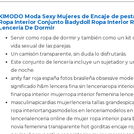
KIMODO Moda Sexy Mujeres de Encaje de pestañ
Ropa Interior Conjunto Badydoll Ropa Interior 
Lencería De Dormir
Servir como ropa de dormir y también como un kit d
vida sexual de las parejas.
Un camisón transparente, sin duda lo disfrutarás.
Este conjunto de lencería incluye un sujetador y u
de noche.
anity fair roja españa fotos brasileña obsessive mo
significado h&m lencera fina sin lenceriaropa interio
finaropa interior mujerropa interior femenina lence
masculinapicardias mujerlenceria tallas grandespica
ropa interiortangasmodelos en lenceriamodelos en
lencerialenceria online de mujer ropa interior para
novia femenina transparente hot gorditas encaje ro