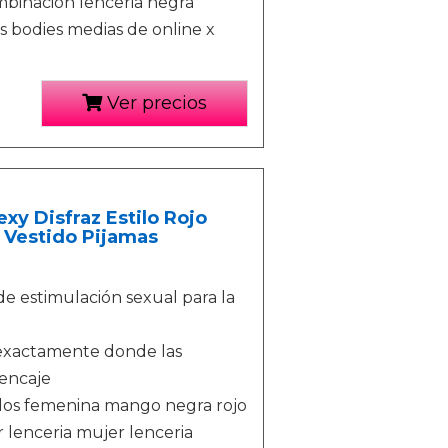
mbinación lenceria negra
s bodies medias de online x
Ver precios
y Disfraz Estilo Rojo
 Vestido Pijamas
e estimulación sexual para la
 exactamente donde las
 encaje
delos femenina mango negra rojo
r lenceria mujer lenceria