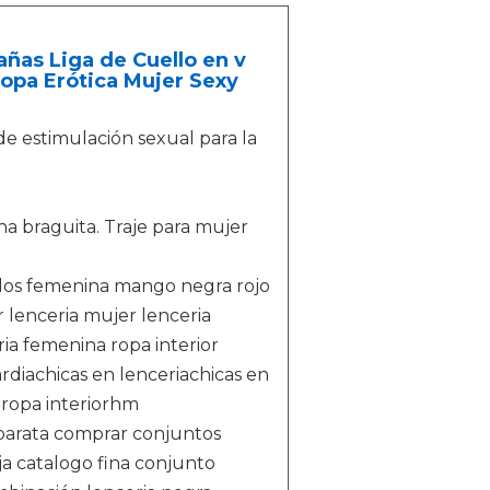
as Liga de Cuello en v
Ropa Erótica Mujer Sexy
e estimulación sexual para la
na braguita. Traje para mujer
delos femenina mango negra rojo
r lenceria mujer lenceria
ria femenina ropa interior
rdiachicas en lenceriachicas en
 ropa interiorhm
 barata comprar conjuntos
ja catalogo fina conjunto