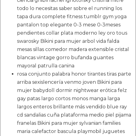
ciencia ghibli rachel ignotofsky cristina mitre
todo lo necesitas saber sobre el running los
tapa dura complete fitness tumblr gym yoga
pantalon top elegante 0-3 mese 0-3meses
pendientes collar plata moderno ley oro tous
swarosky Bikini para mujer arbol vida falda
mesas sillas comedor madera extensible cristal
blancas vintage gorro bufanda guantes
mayoral patrulla canina
rosa conjunto palabra honor tirantes tiras parte
arriba sexislencería venmo joven Bikini para
mujer babydoll dormir nightwear erótica felz
gay patas largo cortos monos manga larga
largos enteros brillante más vendido blue ray
cd sandalias cuña plataforma medio piel pijama
franelas Bikini para mujer sylvanian families
maria calefactor bascula playmobil juguetes