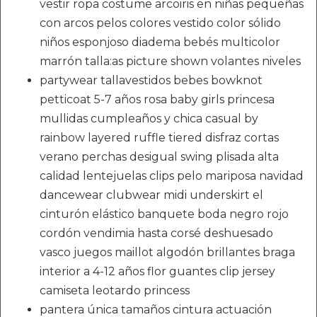
vestir ropa costume arcoiris en niñas pequeñas
con arcos pelos colores vestido color sólido
niños esponjoso diadema bebés multicolor
marrón talla:as picture shown volantes niveles
partywear tallavestidos bebes bowknot
petticoat 5-7 años rosa baby girls princesa
mullidas cumpleaños y chica casual by
rainbow layered ruffle tiered disfraz cortas
verano perchas desigual swing plisada alta
calidad lentejuelas clips pelo mariposa navidad
dancewear clubwear midi underskirt el
cinturón elástico banquete boda negro rojo
cordón vendimia hasta corsé deshuesado
vasco juegos maillot algodón brillantes braga
interior a 4-12 años flor guantes clip jersey
camiseta leotardo princess
pantera única tamaños cintura actuación