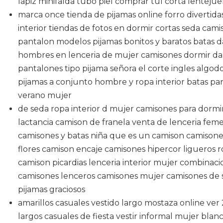
lapiz minifalda tubo piel comprar tul corta lentejue
marca once tienda de pijamas online forro divertida
interior tiendas de fotos en dormir cortas seda cam
pantalon modelos pijamas bonitos y baratos batas 
hombres en lenceria de mujer camisones dormir dam
pantalones tipo pijama señora el corte ingles algod
pijamas a conjunto hombre y ropa interior batas pa
verano mujer
de seda ropa interior d mujer camisones para dormi
lactancia camison de franela venta de lenceria fem
camisones y batas niña que es un camison camisones 
flores camison encaje camisones hipercor ligueros ro
camison picardias lenceria interior mujer combinaci
camisones lenceros camisones mujer camisones de 
pijamas graciosos
amarillos casuales vestido largo mostaza online ver
largos casuales de fiesta vestir informal mujer bla