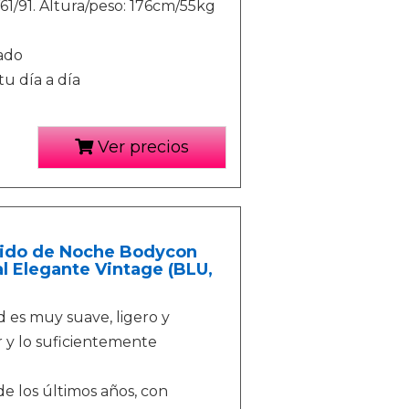
/61/91. Altura/peso: 176cm/55kg
ado
tu día a día
Ver precios
tido de Noche Bodycon
 Elegante Vintage (BLU,
ad es muy suave, ligero y
ar y lo suficientemente
e los últimos años, con