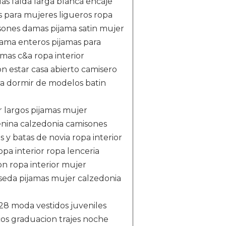
las falda larga blanca encaje
s para mujeres ligueros ropa
isones damas pijama satin mujer
dama enteros pijamas para
as c&a ropa interior
on estar casa abierto camisero
ra dormir de modelos batin
r largos pijamas mujer
enina calzedonia camisones
y batas de novia ropa interior
pa interior ropa lenceria
on ropa interior mujer
seda pijamas mujer calzedonia
 28 moda vestidos juveniles
ncos graduacion trajes noche