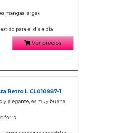
les mangas largas
estido para el día a día
Ver precios
ta Retro L CL010987-1
no y elegante, es muy buena
on forro