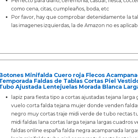
Perfecto para diario, ceremonia, casual, fiesta, cócte
como cena, citas, cumpleaños, boda, etc
Por favor, hay que comprobar detenidamente la ta
las imagenes izquierdas, la de Amazon no es aplicabl
Botones Minifalda Cuero roja Flecos Acampana
Temporada Faldas de Tablas Cortas Piel Vestido
Tubo Ajustada Lentejuelas Morada Blanca Larg
lapiz para fiesta tipo a cortas ajustadas tejana larg
vuelo corta falda tejana mujer donde venden faldas
negro muy cortas traje midi verde de tubo rectas t
midi faldas lana cortas larga tejana largas cuadros 
faldas online españa falda negra acampanada larga