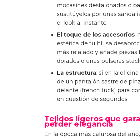
mocasines destalonados o bail
sustitúyelos por unas sandali
el look al instante.
El toque de los accesorios
:
estética de tu blusa desabro
más relajado y añade piezas
dorados o unas pulseras stac
La estructura
: si en la ofic
de un pantalón sastre de pinz
delante (french tuck) para co
en cuestión de segundos.
Tejidos ligeros que gara
perder elegancia
En la época más calurosa del año,