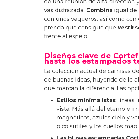
de una reunión de alta dirección y
vas disfrazada.
Combina
igual de 
con unos vaqueros, así como con e
prenda que consigue que
vestirs
frente al espejo.
Diseños clave de Cortefi
hasta los estampados t
La colección actual de camisas de
de buenas ideas, huyendo de lo a
que marcan la diferencia. Las opc
Estilos minimalistas
: líneas
vista. Más allá del eterno e 
magnéticos, azules cielo y ve
pico sutiles y los cuellos ma
Las blusas estampadas Cort