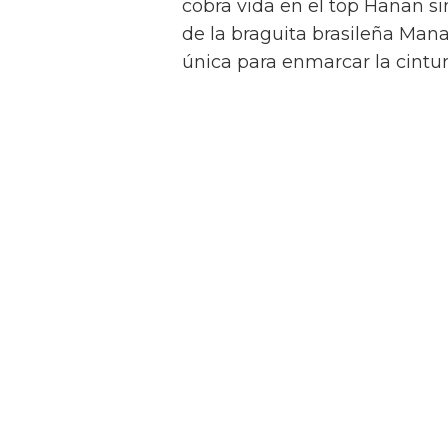
cobra vida en el top Hanan si
de la braguita brasileña Mana
única para enmarcar la cintu
Set Bikini Rosa y Verde Top 
tejido elástico texturizado cu
Bella de talle alto destacan p
metacrilato en los tirantes y
estiliza la figura al instante.
Estampados llenos de vida
Set Bikini Tropilicious Top 
multicolor en un top
balcone
baja con lazos laterales.
Set Bikini Flowerful Top Ne
con aros y tirantes regulable
tiro alto, logrando un equilib