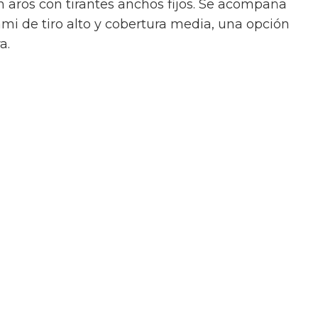
n aros con tirantes anchos fijos. Se acompaña
mi de tiro alto y cobertura media, una opción
ra.
Lira + Braguita Bella:
un diseño elaborado en
yo top en triángulo Lira y la braguita brasileña
or incorporar un sofisticado
aro de
 en el lateral
. Un detalle de diseño que
Rinna + Braguita Gina:
un estampado
tte
con aros sin espuma y una braguita en V
lia + Braguita Manami:
el top
balconette
Nelia
s se une con la braguita brasileña Manami de
rio idóneo entre sujeción, tendencia y colorido.