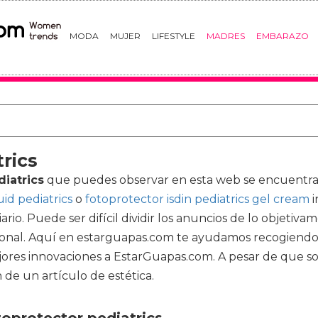
MODA
MUJER
LIFESTYLE
MADRES
EMBARAZO
rics
diatrics
que puedes observar en esta web se encuentra di
uid pediatrics
o
fotoprotector isdin pediatrics gel cream
i
rio. Puede ser difícil dividir los anuncios de lo objet
onal. Aquí en estarguapas.com te ayudamos recogiendo lo
ores innovaciones a EstarGuapas.com. A pesar de que som
de un artículo de estética.