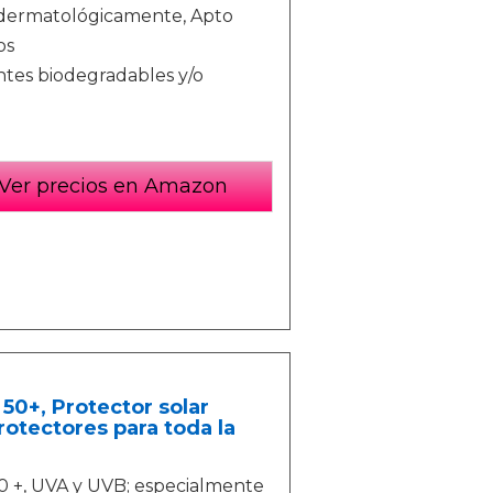
y dermatológicamente, Apto
os
tes biodegradables y/o
Ver precios en Amazon
50+, Protector solar
rotectores para toda la
50 +, UVA y UVB; especialmente