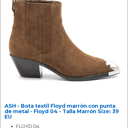
ASH - Bota textil Floyd marrón con punta
de metal - Floyd 04 - Talla Marrón Size: 39
EU
FLOYD 04