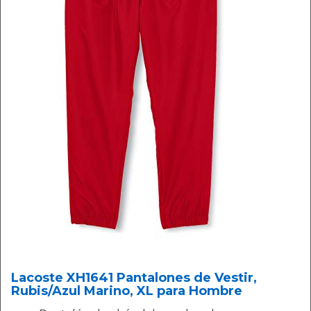
Lacoste XH1641 Pantalones de Vestir,
Rubis/Azul Marino, XL para Hombre