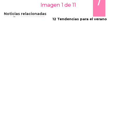
⟩
Imagen 1 de
11