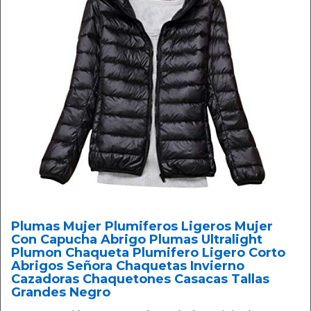
Plumas Mujer Plumiferos Ligeros Mujer
Con Capucha Abrigo Plumas Ultralight
Plumon Chaqueta Plumifero Ligero Corto
Abrigos Señora Chaquetas Invierno
Cazadoras Chaquetones Casacas Tallas
Grandes Negro