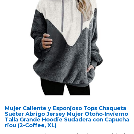
Mujer Caliente y Esponjoso Tops Chaqueta
Suéter Abrigo Jersey Mujer Otoño-Invierno
Talla Grande Hoodie Sudadera con Capucha
riou (2-Coffee, XL)