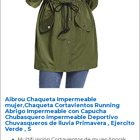
Aibrou Chaqueta Impermeable
mujer,Chaqueta Cortavientos Running
Abrigo Impermeable con Capucha
Chubasquero impermeable Deportivo
Chuvasqueros de lluvia Primavera , Ejercito
Verde , S
Multifunción Cortavientos de mujer:Anorak