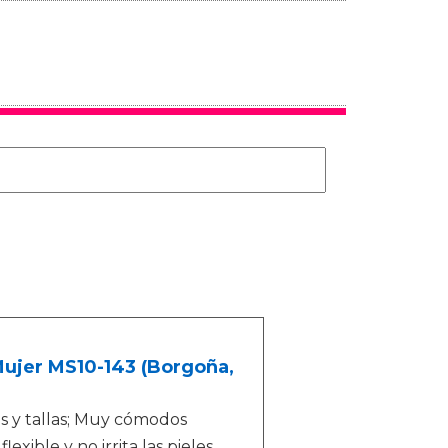
Mujer MS10-143 (Borgoña,
es y tallas; Muy cómodos
exible y no irrita las pieles