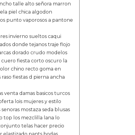
ancho talle alto señora marron
la piel chica algodon
arios punto vaporosos a pantone
res invierno sueltos caqui
dos donde tejanos traje flojo
 marcas dorado crudo modelos
 cuero fiesta corto oscuro la
 color chino recto goma en
raso fiestas d pierna ancha
sas venta damas basicos turcos
ferta lois mujeres y estilo
 senoras mostaza seda blusas
top los mezclilla lana lo
conjunto telas hacer precio
r elastizado pants bodas