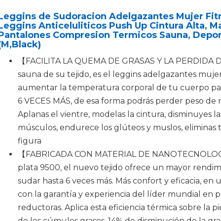
Leggins de Sudoracion Adelgazantes Mujer F
Leggins Anticeluliticos Push Up Cintura Alta, M
Pantalones Compresion Termicos Sauna, Depo
(M,Black)
【FACILITA LA QUEMA DE GRASAS Y LA PERDIDA DE
sauna de su tejido, es el leggins adelgazantes muje
aumentar la temperatura corporal de tu cuerpo 
6 VECES MÁS, de esa forma podrás perder peso de m
Aplanas el vientre, modelas la cintura, disminuyes las
músculos, endurece los glúteos y muslos, eliminas to
figura
【FABRICADA CON MATERIAL DE NANOTECNOLOGÍ
plata 9500, el nuevo tejido ofrece un mayor rendi
sudar hasta 6 veces más. Más confort y eficacia, en 
con la garantía y experiencia del líder mundial en 
reductoras. Aplica esta eficiencia térmica sobre la pi
de los cúmulos grasos. 14% de disminución de la gr