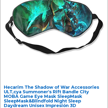
Hecarim The Shadow of War Accessories
ULT,cya Summoner's Rift Bandle City
MOBA Game Eye Mask SleepMask
SleepMask&Blindfold Night Sleep
Daydream Unisex Impresión 3D