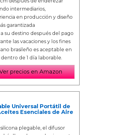
0 cm después de enderezar
endo intermediarios,
iencia en producción y diseño
más garantizada
a a su destino después del pago
te las vacaciones y los fines
ano brasileño es aceptable en
dentro de 1 día laborable.
Ver precios en Amazon
le Universal Portátil de
Aceites Esenciales de Aire
licona plegable, el difusor