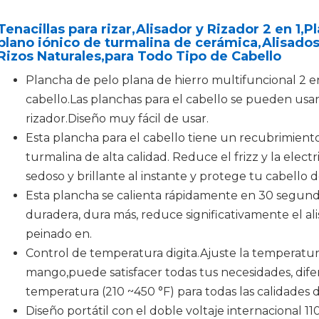
Tenacillas para rizar,Alisador y Rizador 2 en 1,
plano iónico de turmalina de cerámica,Alisado
Rizos Naturales,para Todo Tipo de Cabello
Plancha de pelo plana de hierro multifuncional 2 en 
cabello.Las planchas para el cabello se pueden usa
rizador.Diseño muy fácil de usar.
Esta plancha para el cabello tiene un recubrimiento
turmalina de alta calidad. Reduce el frizz y la electr
sedoso y brillante al instante y protege tu cabello 
Esta plancha se calienta rápidamente en 30 segundo
duradera, dura más, reduce significativamente el al
peinado en.
Control de temperatura digita.Ajuste la temperatura
mango,puede satisfacer todas tus necesidades, dife
temperatura (210 ~450 °F) para todas las calidades d
Diseño portátil con el doble voltaje internacional 