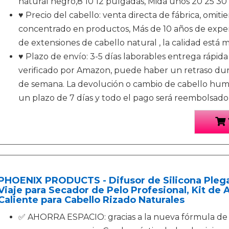
natural negro,8 10 12 pulgadas, Mida unos 20 25 3
♥ Precio del cabello: venta directa de fábrica, omiti
concentrado en productos, Más de 10 años de exper
de extensiones de cabello natural , la calidad está 
♥ Plazo de envío: 3-5 días laborables entrega rápid
verificado por Amazon, puede haber un retraso duran
de semana. La devolución o cambio de cabello hum
un plazo de 7 días y todo el pago será reembolsado 
PHOENIX PRODUCTS - Difusor de Silicona Plegab
Viaje para Secador de Pelo Profesional, Kit de 
Caliente para Cabello Rizado Naturales
✅ AHORRA ESPACIO: gracias a la nueva fórmula de si