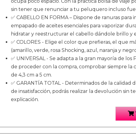
ocupa poco espacio. Con la práctica bolsa de viaje p
sin tener que renunciar a tu peluquero incluso fuer
✅ CABELLO EN FORMA – Dispone de ranuras para in
empapado de aceites esenciales para vaporizar dura
hidratar y reestructurar el cabello dándole brillo y e
✅ COLORES - Elige el color que prefieras, el que más
(amarillo, verde, rosa Shocking, azul, naranja y negro
✅ UNIVERSAL - Se adapta a la gran mayoría de los 
de proceder con la compra, comprobar siempre la c
de 4,3 cm a 5 cm.
✅ GARANTÍA TOTAL - Determinados de la calidad de
de insatisfacción, podrás realizar la devolución sin
explicación.