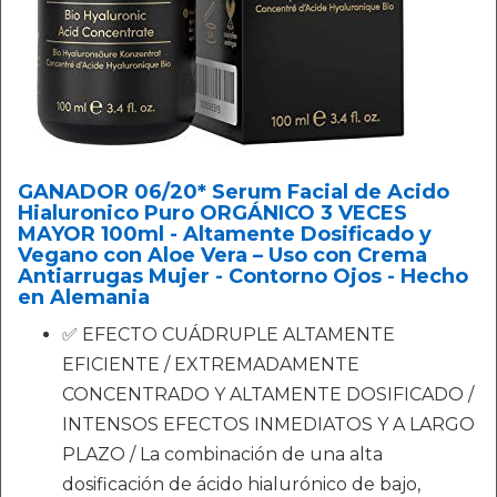
GANADOR 06/20* Serum Facial de Acido
Hialuronico Puro ORGÁNICO 3 VECES
MAYOR 100ml - Altamente Dosificado y
Vegano con Aloe Vera – Uso con Crema
Antiarrugas Mujer - Contorno Ojos - Hecho
en Alemania
✅ EFECTO CUÁDRUPLE ALTAMENTE
EFICIENTE / EXTREMADAMENTE
CONCENTRADO Y ALTAMENTE DOSIFICADO /
INTENSOS EFECTOS INMEDIATOS Y A LARGO
PLAZO / La combinación de una alta
dosificación de ácido hialurónico de bajo,