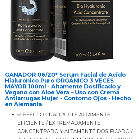
GANADOR 06/20* Serum Facial de Acido
Hialuronico Puro ORGÁNICO 3 VECES
MAYOR 100ml - Altamente Dosificado y
Vegano con Aloe Vera – Uso con Crema
Antiarrugas Mujer - Contorno Ojos - Hecho
en Alemania
✅ EFECTO CUÁDRUPLE ALTAMENTE
EFICIENTE / EXTREMADAMENTE
CONCENTRADO Y ALTAMENTE DOSIFICADO /