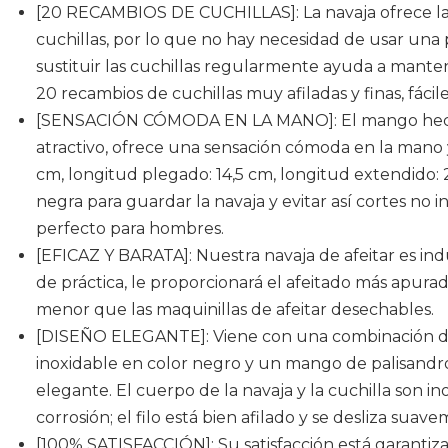
[20 RECAMBIOS DE CUCHILLAS]: La navaja ofrece la 
cuchillas, por lo que no hay necesidad de usar una p
sustituir las cuchillas regularmente ayuda a manten
20 recambios de cuchillas muy afiladas y finas, fáciles
[SENSACIÓN CÓMODA EN LA MANO]: El mango hecho 
atractivo, ofrece una sensación cómoda en la mano y 
cm, longitud plegado: 14,5 cm, longitud extendido:
negra para guardar la navaja y evitar así cortes no 
perfecto para hombres.
[EFICAZ Y BARATA]: Nuestra navaja de afeitar es in
de práctica, le proporcionará el afeitado más apur
menor que las maquinillas de afeitar desechables.
[DISEÑO ELEGANTE]: Viene con una combinación de
inoxidable en color negro y un mango de palisandr
elegante. El cuerpo de la navaja y la cuchilla son ino
corrosión; el filo está bien afilado y se desliza suav
[100% SATISFACCIÓN]: Su satisfacción está garantiz