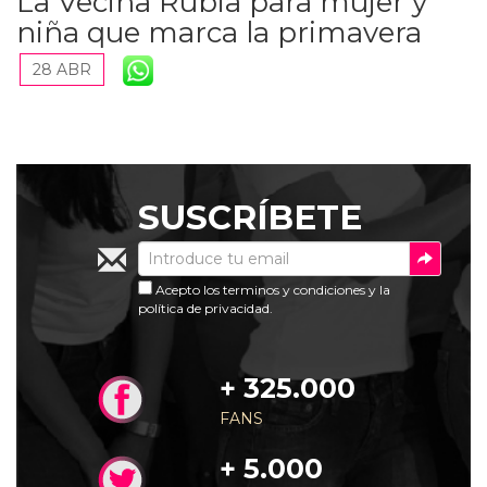
La Vecina Rubia para mujer y
niña que marca la primavera
28 ABR
Susc
SUSCRÍBETE
Acepto los
terminos y condiciones
y la
política de privacidad
.
+ 325.000
FANS
+ 5.000