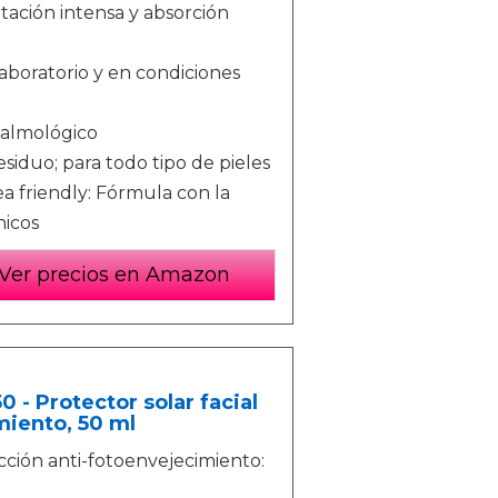
atación intensa y absorción
boratorio y en condiciones
talmológico
iduo; para todo tipo de pieles
a friendly: Fórmula con la
nicos
Ver precios en Amazon
 - Protector solar facial
miento, 50 ml
acción anti-fotoenvejecimiento: