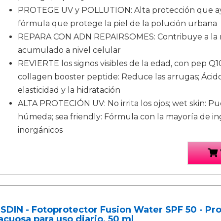
PROTEGE UV y POLLUTION: Alta protección que ayud
fórmula que protege la piel de la polución urbana
REPARA CON ADN REPAIRSOMES: Contribuye a la re
acumulado a nivel celular
REVIERTE los signos visibles de la edad, con pep Q10
collagen booster peptide: Reduce las arrugas; Ácido
elasticidad y la hidratación
ALTA PROTECIÓN UV: No irrita los ojos; wet skin: Pue
húmeda; sea friendly: Fórmula con la mayoría de in
inorgánicos
ISDIN - Fotoprotector Fusion Water SPF 50 - Prot
acuosa para uso diario, 50 ml