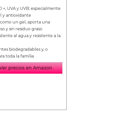
50 +, UVA y UVB; especialmente
l y antioxidante
 como un gel, aporta una
o y sin residuo graso
ente al agua y resistente a la
tes biodegradables y, o
a toda la família
Ver precios en Amazon