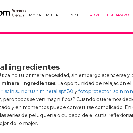
MODA
MUJER
LIFESTYLE
MADRES
EMBARAZO
al ingredientes
ca no tu primera necesidad, sin embargo atenderse y pe
n mineral ingredientes
. La oportunidad de relajación e
r isdin sunbrush mineral spf 30
y
fotoprotector isdin min
, pero todos se ven magníficos? Cuando queremos decidir
tacado y en momentos puede convertirse complicado. En
as series de peluquería o cuidado de el cutis, reflexio
jor de lo mejor.