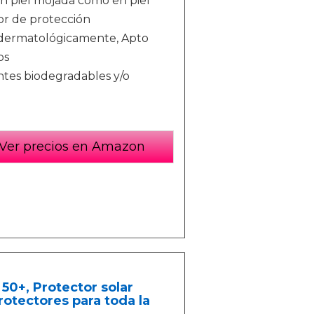
n piel mojada como en piel
or de protección
y dermatológicamente, Apto
os
tes biodegradables y/o
Ver precios en Amazon
50+, Protector solar
rotectores para toda la