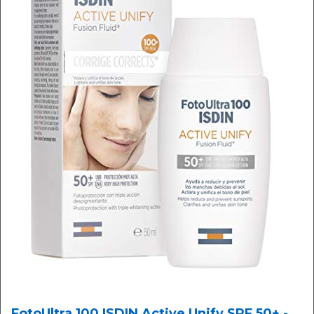
FotoUltra 100 ISDIN Active Unify SPF 50+ -